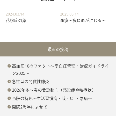
2024.03.14
2025.05.14
花粉症の薬
血痰～痰に血が混じる～
最近の投稿
高血圧10のファクト～高血圧管理・治療ガイドライ
ン2025～
急性型の間質性肺炎
2026年冬～春の受診動向（感染症や咳症状）
当院の特色～生活習慣病・咳・CT・急病～
開院2周年によせて