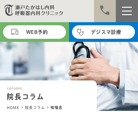
call
WEB予約
デジスマ診療
column
院長コラム
HOME
院長コラム
咳喘息