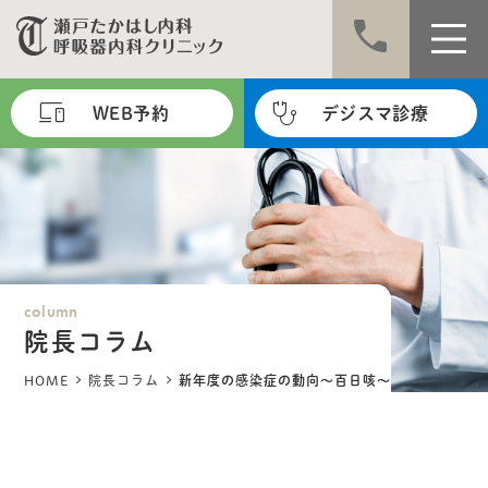
call
WEB予約
デジスマ診療
column
院長コラム
HOME
院長コラム
新年度の感染症の動向～百日咳～