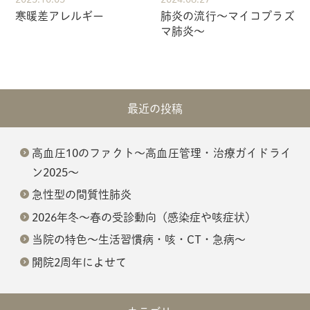
寒暖差アレルギー
肺炎の流行～マイコプラズ
マ肺炎～
最近の投稿
高血圧10のファクト～高血圧管理・治療ガイドライ
ン2025～
急性型の間質性肺炎
2026年冬～春の受診動向（感染症や咳症状）
当院の特色～生活習慣病・咳・CT・急病～
開院2周年によせて