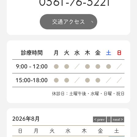
0561-76-5221
交通アクセス
診療時間
月
火
水
木
金
土
日
9:00 - 12:00
●
●
／
●
●
●
／
15:00-18:00
●
●
／
●
●
／
／
休診日：土曜午後・水曜・日曜・祝日
2026年8月
日
月
火
水
木
金
土